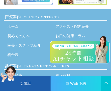
医療案内
CLINIC CONTENTS
ホーム
アクセス・院内紹介
初めての方へ
お口の健康コラム
院長・スタッフ紹介
お知らせ
料金表
診療案内
TREATMENT CONTENTS
一般診療
矯正歯科
電話
WEB予約
歯周病
入れ歯・ブリッジ
ブルーラジカル
インプラント
予防治療
口腔外科