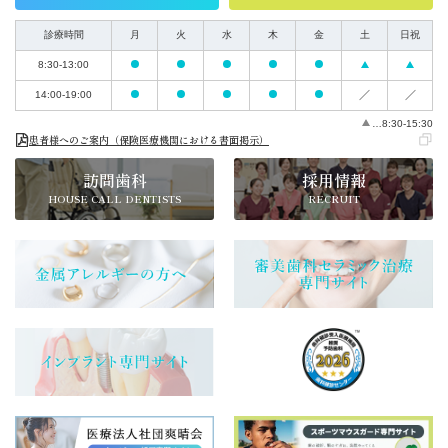
診療時間
月
火
水
木
金
土
日祝
8:30-13:00
14:00-19:00
…8:30-15:30
患者様へのご案内（保険医療機関における書面掲示）
訪問歯科
採用情報
HOUSE CALL DENTISTS
RECRUIT