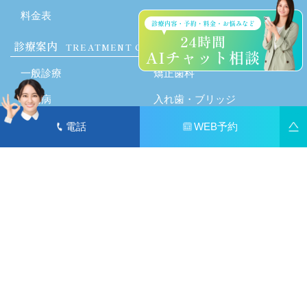
料金表
診療案内
TREATMENT CONTENTS
一般診療
矯正歯科
歯周病
入れ歯・ブリッジ
ブルーラジカル
インプラント
電話
WEB予約
予防治療
口腔外科
セラミック・ホワイトニン
SAS
グ
エグゼクティブ歯科
小児歯科
医療法人社団 爽晴会グループ