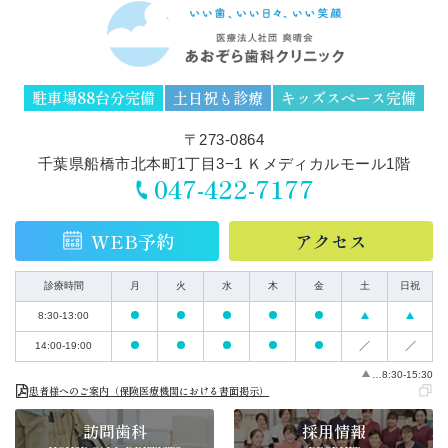
駐車場88台分完備
土日祝も診療
キッズスペース完備
〒273-0864
千葉県船橋市北本町1丁目3−1 Ｋメディカルモール1階
047-422-7177
WEB予約
アクセス
診療時間
月
火
水
木
金
土
日祝
8:30-13:00
14:00-19:00
…8:30-15:30
患者様へのご案内（保険医療機関における書面掲示）
訪問歯科
採用情報