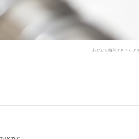
あおぞら歯科クリニック 
の
TS
です。